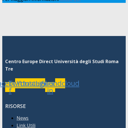
Centro Europe Direct Università degli Studi Roma
Tre
acebook-
Twitter
Youtube
Instagram
Linkedin-
Soundcloud
f
in
RISORSE
News
Link Utili